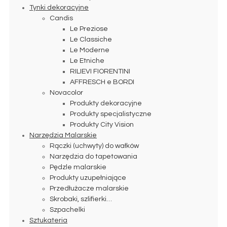
Tynki dekoracyjne
Candis
Le Preziose
Le Classiche
Le Moderne
Le Etniche
RILIEVI FIORENTINI
AFFRESCH e BORDI
Novacolor
Produkty dekoracyjne
Produkty specjalistyczne
Produkty City Vision
Narzędzia Malarskie
Rączki (uchwyty) do wałków
Narzędzia do tapetowania
Pędzle malarskie
Produkty uzupełniające
Przedłużacze malarskie
Skrobaki, szlifierki…
Szpachelki
Sztukateria