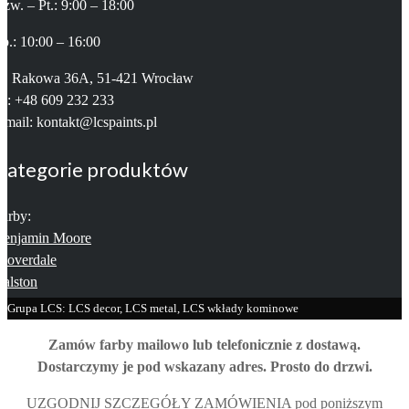
zw. – Pt.: 9:00 – 18:00
b.: 10:00 – 16:00
ul. Rakowa 36A, 51-421 Wrocław
el: +48 609 232 233
-mail: kontakt@lcspaints.pl
Kategorie produktów
arby:
Benjamin Moore
loverdale
alston
Grupa LCS: LCS decor, LCS metal, LCS wkłady kominowe
Zamów farby mailowo lub telefonicznie z dostawą.
Dostarczymy je pod wskazany adres. Prosto do drzwi.
UZGODNIJ SZCZEGÓŁY ZAMÓWIENIA pod poniższym