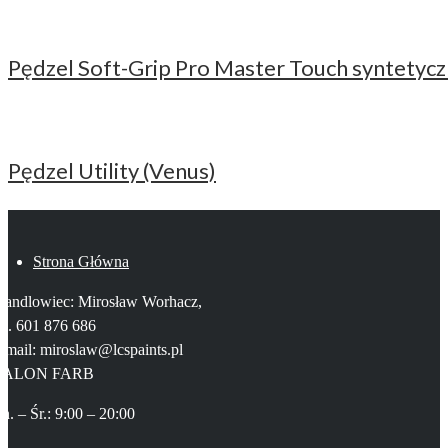
Pędzel Soft-Grip Pro Master Touch syntetyc
Pędzel Utility (Venus)
Strona Główna
Handlowiec: Mirosław Worhacz,
el. 601 876 686
-mail: miroslaw@lcspaints.pl
SALON FARB
n. – Śr.: 9:00 – 20:00