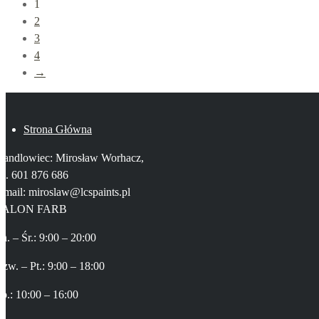
1
2
3
4
→
Strona Główna
Handlowiec: Mirosław Worhacz,
el. 601 876 686
-mail: miroslaw@lcspaints.pl
SALON FARB
n. – Śr.: 9:00 – 20:00
zw. – Pt.: 9:00 – 18:00
b.: 10:00 – 16:00