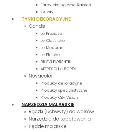
Farby ekologiczne Ralston
Grunty
TYNKI DEKORACYJNE
Candis
Le Preziose
Le Classiche
Le Moderne
Le Etniche
RILIEVI FIORENTINI
AFFRESCH e BORDI
Novacolor
Produkty dekoracyjne
Produkty specjalistyczne
Produkty City Vision
NARZĘDZIA MALARSKIE
Rączki (uchwyty) do wałków
Narzędzia do tapetowania
Pędzle malarskie