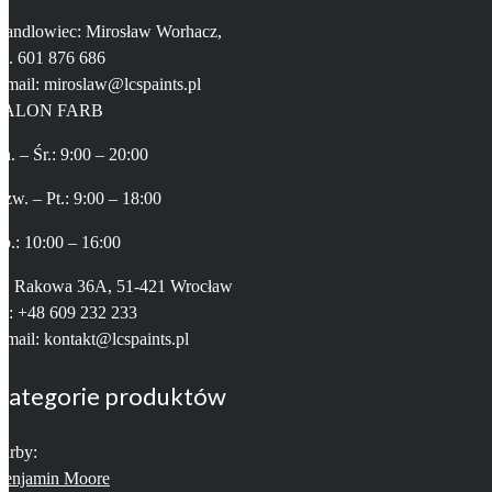
Handlowiec: Mirosław Worhacz,
el. 601 876 686
-mail: miroslaw@lcspaints.pl
SALON FARB
n. – Śr.: 9:00 – 20:00
zw. – Pt.: 9:00 – 18:00
b.: 10:00 – 16:00
ul. Rakowa 36A, 51-421 Wrocław
el: +48 609 232 233
-mail: kontakt@lcspaints.pl
Kategorie produktów
arby:
Benjamin Moore