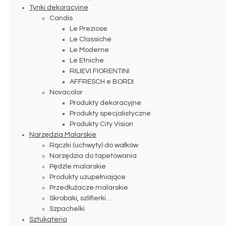
Tynki dekoracyjne
Candis
Le Preziose
Le Classiche
Le Moderne
Le Etniche
RILIEVI FIORENTINI
AFFRESCH e BORDI
Novacolor
Produkty dekoracyjne
Produkty specjalistyczne
Produkty City Vision
Narzędzia Malarskie
Rączki (uchwyty) do wałków
Narzędzia do tapetowania
Pędzle malarskie
Produkty uzupełniające
Przedłużacze malarskie
Skrobaki, szlifierki…
Szpachelki
Sztukateria