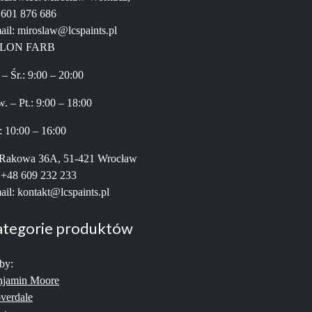
. 601 876 686
ail: miroslaw@lcspaints.pl
LON FARB
 – Śr.: 9:00 – 20:00
. – Pt.: 9:00 – 18:00
: 10:00 – 16:00
 Rakowa 36A, 51-421 Wrocław
: +48 609 232 233
ail: kontakt@lcspaints.pl
ategorie produktów
by:
njamin Moore
verdale