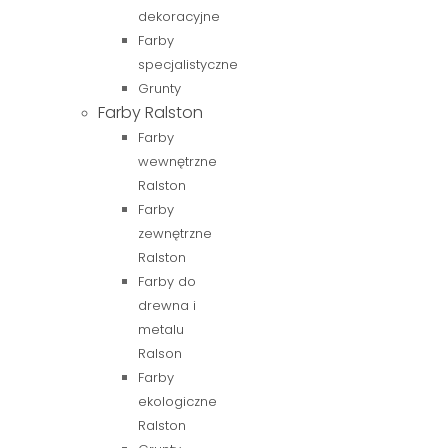
dekoracyjne
Farby
specjalistyczne
Grunty
Farby Ralston
Farby
wewnętrzne
Ralston
Farby
zewnętrzne
Ralston
Farby do
drewna i
metalu
Ralson
Farby
ekologiczne
Ralston