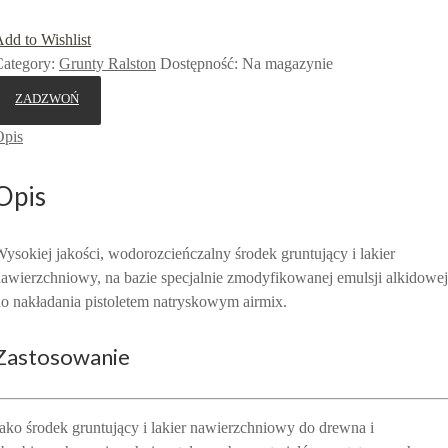
dd to Wishlist
ategory:
Grunty Ralston
Dostępność
:
Na magazynie
ZADZWOŃ
Opis
Opis
ysokiej jakości, wodorozcieńczalny środek gruntujący i lakier
awierzchniowy, na bazie specjalnie zmodyfikowanej emulsji alkidowej
o nakładania pistoletem natryskowym airmix.
Zastosowanie
ako środek gruntujący i lakier nawierzchniowy do drewna i