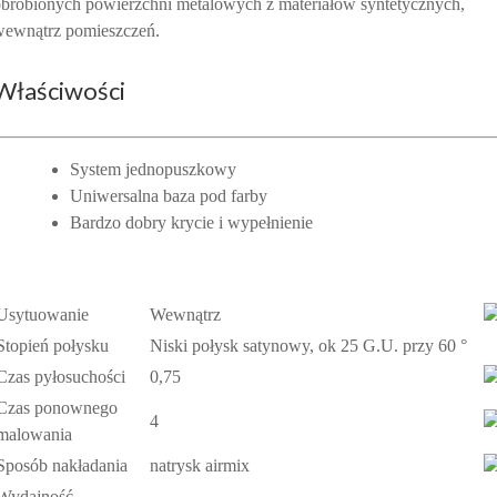
brobionych powierzchni metalowych z materiałów syntetycznych,
wewnątrz pomieszczeń.
Właściwości
System jednopuszkowy
Uniwersalna baza pod farby
Bardzo dobry krycie i wypełnienie
Usytuowanie
Wewnątrz
Stopień połysku
Niski połysk satynowy, ok 25 G.U. przy 60 °
Czas pyłosuchości
0,75
Czas ponownego
4
malowania
Sposób nakładania
natrysk airmix
Wydajność