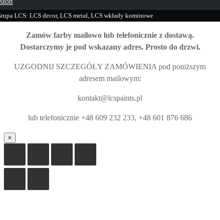
ston
rupa LCS: LCS decor, LCS metal, LCS wkłady kominowe
Zamów farby mailowo lub telefonicznie z dostawą.
Dostarczymy je pod wskazany adres. Prosto do drzwi.
UZGODNIJ SZCZEGÓŁY ZAMÓWIENIA pod poniższym
adresem mailowym:
kontakt@lcspaints.pl
lub telefonicznie +48 609 232 233, +48 601 876 686
×