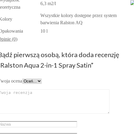
6,3 m2/l
teoretyczna
Wszystkie kolory dostępne przez system
Kolory
barwienia Ralston AQ
Opakowania
10 l
pinie (0)
Bądź pierwszą osobą, która doda recenzję
“Ralston Aqua 2-in-1 Spray Satin”
Twoja ocena