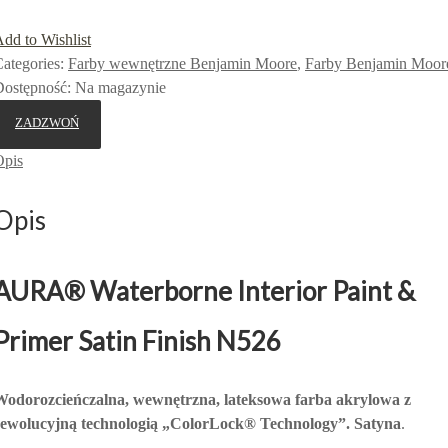
dd to Wishlist
ategories:
Farby wewnętrzne Benjamin Moore
,
Farby Benjamin Moor
Dostępność
:
Na magazynie
ZADZWOŃ
Opis
Opis
AURA
®
Waterborne Interior Paint &
Primer Satin Finish N526
Wodorozcieńczalna, wewnętrzna, lateksowa farba akrylowa z
rewolucyjną technologią „ColorLock® Technology”. Satyna
.