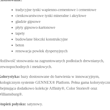
tradycyjne tynki wapienno-cementowe i cementowe
cienkowarstwowe tynki mineralne i akrylowe
gładzie gipsowe
płyty gipsowo-kartonowe
tapety
budowlane bloczki konstrukcyjne
beton
renowacja powłok dyspersyjnych
Możliwość stosowania na zagruntowanych podłożach drewnianych,
drewnopochodnych i metalowych.
Kolorystyka:
bazy dostosowane do barwienia w innowacyjnym,
ekologicznym systemie GENNEX® Platform. Pełna gama kolorystyczn
bejmująca dodatkowo kolekcje Affinity®, Color Stories® oraz
Williamsburg®.
Stopień połysku:
satynowy.