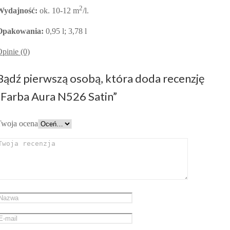
2
Wydajność:
ok. 10-12 m
/l.
Opakowania:
0,95 l; 3,78 l
pinie (0)
Bądź pierwszą osobą, która doda recenzję
“Farba Aura N526 Satin”
Twoja ocena