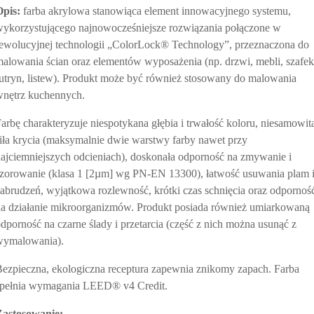
Opis:
farba akrylowa stanowiąca element innowacyjnego systemu,
ykorzystującego najnowocześniejsze rozwiązania połączone w
ewolucyjnej technologii „ColorLock® Technology”, przeznaczona do
alowania ścian oraz elementów wyposażenia (np. drzwi, mebli, szafek
utryn, listew). Produkt może być również stosowany do malowania
wnętrz kuchennych.
arbę charakteryzuje niespotykana głębia i trwałość koloru, niesamowit
iła krycia (maksymalnie dwie warstwy farby nawet przy
ajciemniejszych odcieniach), doskonała odporność na zmywanie i
zorowanie (klasa 1 [2µm] wg PN-EN 13300), łatwość usuwania plam 
abrudzeń, wyjątkowa rozlewność, krótki czas schnięcia oraz odpornoś
a działanie mikroorganizmów. Produkt posiada również umiarkowaną
dporność na czarne ślady i przetarcia (część z nich można usunąć z
wymalowania).
ezpieczna, ekologiczna receptura zapewnia znikomy zapach. Farba
spełnia wymagania LEED® v4 Credit.
Zastosowanie: