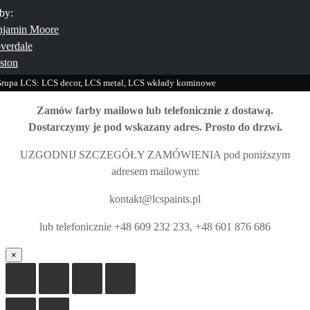
by:
njamin Moore
verdale
ston
rupa LCS: LCS decor, LCS metal, LCS wkłady kominowe
Zamów farby mailowo lub telefonicznie z dostawą.
Dostarczymy je pod wskazany adres. Prosto do drzwi.
UZGODNIJ SZCZEGÓŁY ZAMÓWIENIA pod poniższym
adresem mailowym:
kontakt@lcspaints.pl
lub telefonicznie +48 609 232 233, +48 601 876 686
×