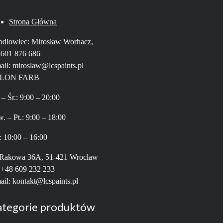
Strona Główna
dlowiec: Mirosław Worhacz,
. 601 876 686
ail: miroslaw@lcspaints.pl
LON FARB
 – Śr.: 9:00 – 20:00
. – Pt.: 9:00 – 18:00
: 10:00 – 16:00
 Rakowa 36A, 51-421 Wrocław
: +48 609 232 233
ail: kontakt@lcspaints.pl
ategorie produktów