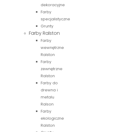
dekoracyjne
Farby
specjalistyczne
Grunty
Farby Ralston
Farby
wewnętrzne
Ralston
Farby
zewnętrzne
Ralston
Farby do
drewna i
metalu
Ralson
Farby
ekologiczne
Ralston