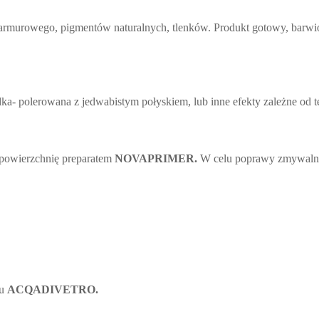
marmurowego, pigmentów naturalnych, tlenków. Produkt gotowy, barw
ka- polerowana z jedwabistym połyskiem, lub inne efekty zależne od t
powierzchnię preparatem
NOVAPRIMER.
W celu poprawy zmywalnoś
tu
ACQADIVETRO.