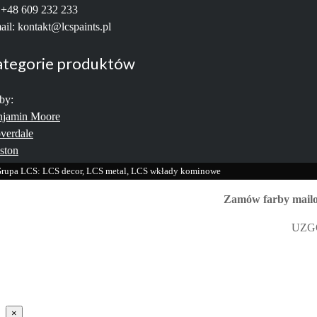
: +48 609 232 233
ail: kontakt@lcspaints.pl
ategorie produktów
by:
njamin Moore
verdale
ston
rupa LCS: LCS decor, LCS metal, LCS wkłady kominowe
Zamów farby mailow
UZGO
×