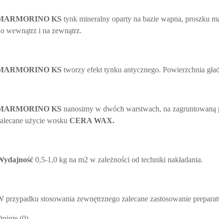
MARMORINO KS
tynk mineralny oparty na bazie wapna, proszku 
o wewnątrz i na zewnątrz.
MARMORINO KS
tworzy efekt tynku antycznego. Powierzchnia gład
MARMORINO KS
nanosimy w dwóch warstwach, na zagruntowaną 
zalecane użycie wosku
CERA WAX.
Wydajność
0,5-1,0 kg na m2 w zależności od techniki nakładania.
 przypadku stosowania zewnętrznego zalecane zastosowanie prepara
pinie (0)