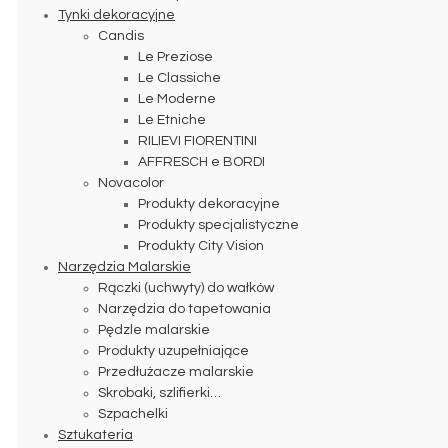
Tynki dekoracyjne
Candis
Le Preziose
Le Classiche
Le Moderne
Le Etniche
RILIEVI FIORENTINI
AFFRESCH e BORDI
Novacolor
Produkty dekoracyjne
Produkty specjalistyczne
Produkty City Vision
Narzędzia Malarskie
Rączki (uchwyty) do wałków
Narzędzia do tapetowania
Pędzle malarskie
Produkty uzupełniające
Przedłużacze malarskie
Skrobaki, szlifierki…
Szpachelki
Sztukateria