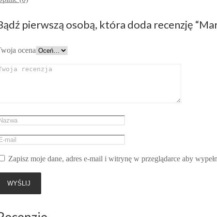
Bądź pierwszą osobą, która doda recenzję “Ma
Twoja ocena
Zapisz moje dane, adres e-mail i witrynę w przeglądarce aby wypeł
Recenzje