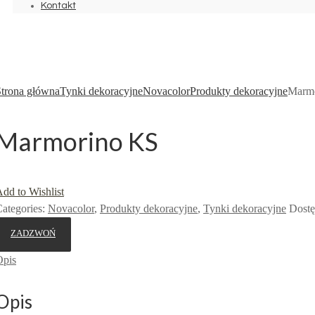
Kontakt
dd to Wishlist
Strona główna
Tynki dekoracyjne
Novacolor
Produkty dekoracyjne
Marm
Marmorino KS
dd to Wishlist
ategories:
Novacolor
,
Produkty dekoracyjne
,
Tynki dekoracyjne
Dostę
ZADZWOŃ
Opis
Opis