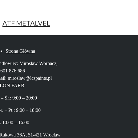
ATF METALVEL
Strona Główna
dlowiec: Mirosław Worhacz,
. 601 876 686
ail: miroslaw@lcspaints.pl
LON FARB
 – Śr.: 9:00 – 20:00
. – Pt.: 9:00 – 18:00
: 10:00 – 16:00
 Rakowa 36A, 51-421 Wrocław