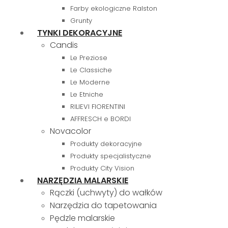
Farby ekologiczne Ralston
Grunty
TYNKI DEKORACYJNE
Candis
Le Preziose
Le Classiche
Le Moderne
Le Etniche
RILIEVI FIORENTINI
AFFRESCH e BORDI
Novacolor
Produkty dekoracyjne
Produkty specjalistyczne
Produkty City Vision
NARZĘDZIA MALARSKIE
Rączki (uchwyty) do wałków
Narzędzia do tapetowania
Pędzle malarskie