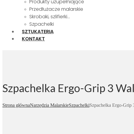
Produkty uzupełniające
Przedłużacze malarskie
Skrobaki, szlifierki…
Szpachelki
SZTUKATERIA
KONTAKT
Szpachelka Ergo-Grip 3 Wall
Strona główna
Narzędzia Malarskie
Szpachelki
Szpachelka Ergo-Grip 3