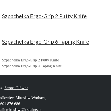
Szpachelka Ergo-Grip 2 Putty Knife
Szpachelka Ergo-Grip 6 Taping Knife
Szpachelka Ergo-Grip 2 Putty Knife
Szpachelka Ergo-Grip 4 Taping Knife
Strona Główna
dlowiec: Mirosław Worhacz,
. 601 876 686
ail: miroslaw@lcspaints.pl