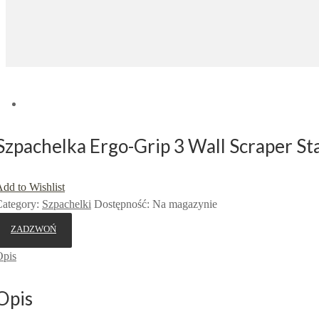
Szpachelka Ergo-Grip 3 Wall Scraper Sta
dd to Wishlist
ategory:
Szpachelki
Dostępność
:
Na magazynie
ZADZWOŃ
Opis
Opis