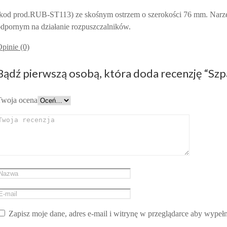
kod prod.RUB-ST113) ze skośnym ostrzem o szerokości 76 mm. Narzęd
dpornym na działanie rozpuszczalników.
pinie (0)
Bądź pierwszą osobą, która doda recenzję “Szpa
Twoja ocena
Zapisz moje dane, adres e-mail i witrynę w przeglądarce aby wypeł