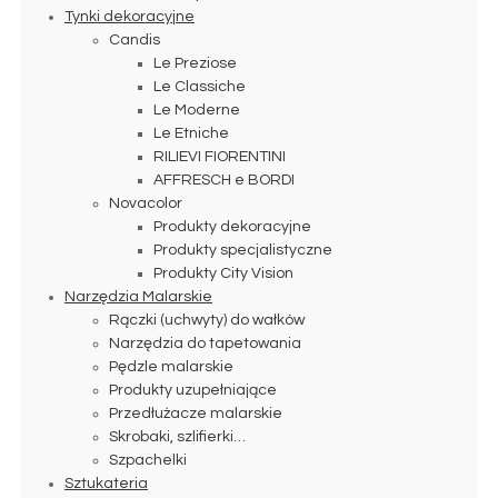
Tynki dekoracyjne
Candis
Le Preziose
Le Classiche
Le Moderne
Le Etniche
RILIEVI FIORENTINI
AFFRESCH e BORDI
Novacolor
Produkty dekoracyjne
Produkty specjalistyczne
Produkty City Vision
Narzędzia Malarskie
Rączki (uchwyty) do wałków
Narzędzia do tapetowania
Pędzle malarskie
Produkty uzupełniające
Przedłużacze malarskie
Skrobaki, szlifierki…
Szpachelki
Sztukateria