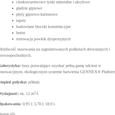
cienkowarstwowe tynki mineralne i akrylowe
gładzie gipsowe
płyty gipsowo-kartonowe
tapety
budowlane bloczki konstrukcyjne
beton
renowacja powłok dyspersyjnych
Możliwość stosowania na zagruntowanych podłożach drewnianych i
drewnopochodnych.
Kolorystyka:
bazy pozwalające uzyskać pełną gamę odcieni w
innowacyjnym, ekologicznym systemie barwienia GENNEX® Platform
Stopień połysku:
półmat.
2
Wydajność:
ok. 12 m
/l.
Opakowania
: 0,95 l; 3,78 l; 18,9 l.
pinie (0)