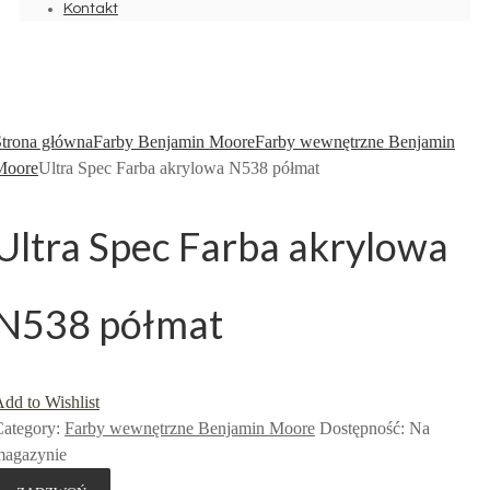
Kontakt
dd to Wishlist
Strona główna
Farby Benjamin Moore
Farby wewnętrzne Benjamin
Moore
Ultra Spec Farba akrylowa N538 półmat
Ultra Spec Farba akrylowa
N538 półmat
dd to Wishlist
ategory:
Farby wewnętrzne Benjamin Moore
Dostępność
:
Na
magazynie