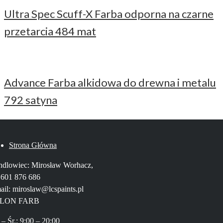
Ultra Spec Scuff-X Farba odporna na czarne
przetarcia 484 mat
Advance Farba alkidowa do drewna i metalu
792 satyna
Strona Główna
dlowiec: Mirosław Worhacz,
. 601 876 686
ail: miroslaw@lcspaints.pl
LON FARB
 – Śr.: 9:00 – 20:00