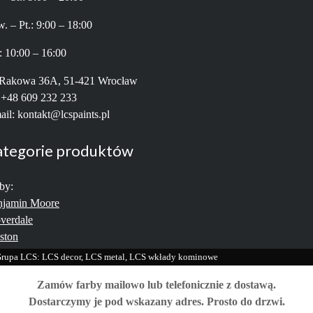
. – Pt.: 9:00 – 18:00
: 10:00 – 16:00
 Rakowa 36A, 51-421 Wrocław
: +48 609 232 233
ail: kontakt@lcspaints.pl
ategorie produktów
by:
njamin Moore
verdale
ston
rupa LCS: LCS decor, LCS metal, LCS wkłady kominowe
Zamów farby mailowo lub telefonicznie z dostawą.
Dostarczymy je pod wskazany adres. Prosto do drzwi.