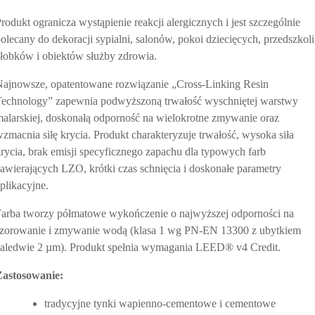
rodukt ogranicza wystąpienie reakcji alergicznych i jest szczególnie
olecany do dekoracji sypialni, salonów, pokoi dziecięcych, przedszkoli
łobków i obiektów służby zdrowia.
ajnowsze, opatentowane rozwiązanie „Cross-Linking Resin
Technology” zapewnia podwyższoną trwałość wyschniętej warstwy
alarskiej, doskonałą odporność na wielokrotne zmywanie oraz
zmacnia siłę krycia. Produkt charakteryzuje trwałość, wysoka siła
rycia, brak emisji specyficznego zapachu dla typowych farb
awierających LZO, krótki czas schnięcia i doskonałe parametry
plikacyjne.
arba tworzy półmatowe wykończenie o najwyższej odporności na
szorowanie i zmywanie wodą (klasa 1 wg PN-EN 13300 z ubytkiem
aledwie 2 µm). Produkt spełnia wymagania LEED® v4 Credit.
Zastosowanie:
tradycyjne tynki wapienno-cementowe i cementowe