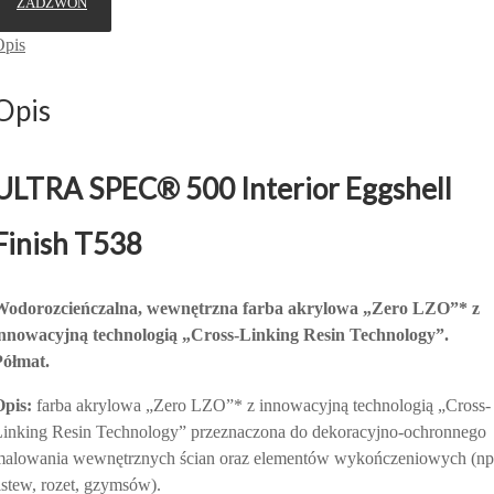
ZADZWOŃ
Opis
Opis
ULTRA SPEC
®
500 Interior Eggshell
Finish T538
Wodorozcieńczalna, wewnętrzna farba akrylowa „Zero LZO”* z
innowacyjną technologią „Cross-Linking Resin Technology”.
Półmat.
Opis:
farba akrylowa „Zero LZO”* z innowacyjną technologią „Cross-
inking Resin Technology” przeznaczona do dekoracyjno-ochronnego
malowania wewnętrznych ścian oraz elementów wykończeniowych (np
istew, rozet, gzymsów).