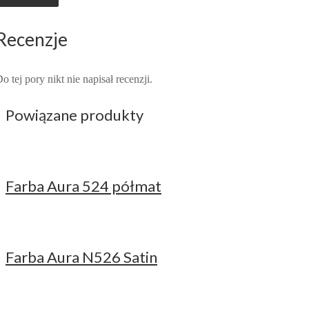
Recenzje
o tej pory nikt nie napisał recenzji.
Powiązane produkty
Farba Aura 524 półmat
Farba Aura N526 Satin