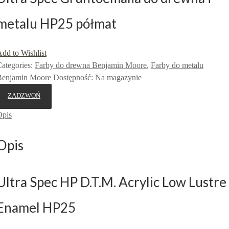
metalu HP25 półmat
dd to Wishlist
ategories:
Farby do drewna Benjamin Moore
,
Farby do metalu
Benjamin Moore
Dostępność
:
Na magazynie
ZADZWOŃ
Opis
Opis
Ultra Spec HP D.T.M. Acrylic Low Lustre
Enamel HP25