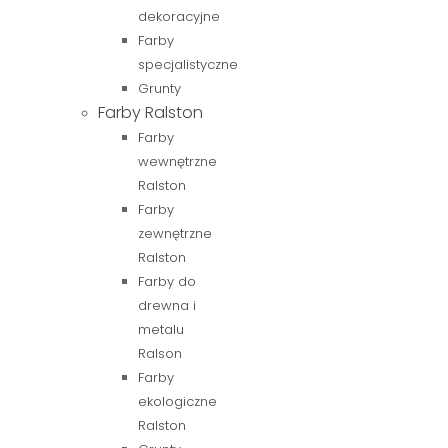
dekoracyjne
Farby
specjalistyczne
Grunty
Farby Ralston
Farby
wewnętrzne
Ralston
Farby
zewnętrzne
Ralston
Farby do
drewna i
metalu
Ralson
Farby
ekologiczne
Ralston