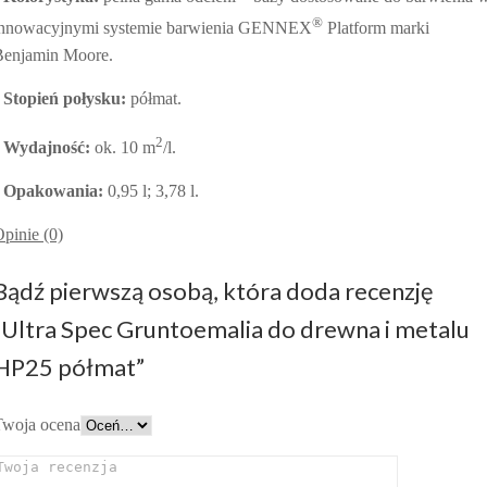
®
innowacyjnymi systemie barwienia GENNEX
Platform marki
Benjamin Moore.
•
Stopień połysku:
półmat.
2
•
Wydajność:
ok. 10 m
/l.
•
Opakowania:
0,95 l; 3,78 l.
pinie (0)
Bądź pierwszą osobą, która doda recenzję
“Ultra Spec Gruntoemalia do drewna i metalu
HP25 półmat”
Twoja ocena