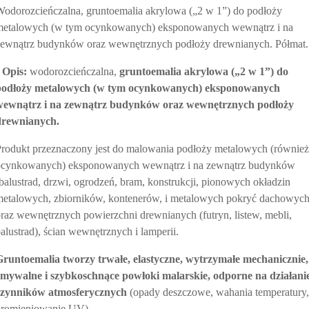
odorozcieńczalna, gruntoemalia akrylowa („2 w 1”) do podłoży
metalowych (w tym ocynkowanych) eksponowanych wewnątrz i na
zewnątrz budynków oraz wewnętrznych podłoży drewnianych. Półmat.
•
Opis:
wodorozcieńczalna,
gruntoemalia akrylowa („2 w 1”) do
podłoży metalowych (w tym ocynkowanych) eksponowanych
wewnątrz i na zewnątrz budynków oraz wewnętrznych podłoży
drewnianych.
rodukt przeznaczony jest do malowania podłoży metalowych (również
ocynkowanych) eksponowanych wewnątrz i na zewnątrz budynków
balustrad, drzwi, ogrodzeń, bram, konstrukcji, pionowych okładzin
etalowych, zbiorników, kontenerów, i metalowych pokryć dachowych
raz wewnętrznych powierzchni drewnianych (futryn, listew, mebli,
alustrad), ścian wewnętrznych i lamperii.
Gruntoemalia tworzy trwałe, elastyczne, wytrzymałe mechanicznie,
zmywalne i szybkoschnące powłoki malarskie, odporne na działani
czynników atmosferycznych
(opady deszczowe, wahania temperatury,
promieniowanie UV).