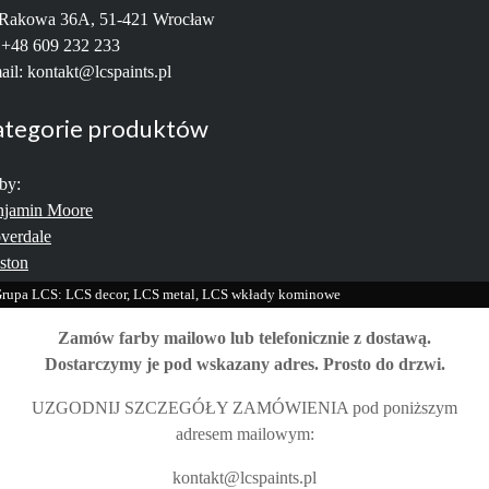
 Rakowa 36A, 51-421 Wrocław
: +48 609 232 233
ail: kontakt@lcspaints.pl
ategorie produktów
by:
njamin Moore
verdale
ston
rupa LCS: LCS decor, LCS metal, LCS wkłady kominowe
Zamów farby mailowo lub telefonicznie z dostawą.
Dostarczymy je pod wskazany adres. Prosto do drzwi.
UZGODNIJ SZCZEGÓŁY ZAMÓWIENIA pod poniższym
adresem mailowym:
kontakt@lcspaints.pl