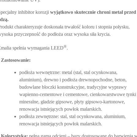
pecjalny inhibitor korozji
wyjątkowo skutecznie chroni metal przed
rdzą.
rodukt charakteryzuje doskonała trwałość koloru i stopnia połysku,
ysoka przyczepność do podłoża oraz wysoka siła krycia.
®
Emalia spełnia wymagania LEED
.
•
Zastosowanie:
podłoża wewnętrzne: metal (stal, stal ocynkowana,
aluminium), drewno i podłoża drewnopochodne, beton,
budowlane bloczki konstrukcyjne, tradycyjne wyprawy
wapienno-cementowe i cementowe, cienkowarstwowe tynki
mineralne, gładzie gipsowe, płyty gipsowo-kartonowe,
renowacja istniejących powłok malarskich.
podłoża zewnętrzne: stal, stal ocynkowana, aluminium,
renowacja istniejących powłok malarskich.
Kolorystyka:
pełna gama odcieni – bazy dostosowane do barwienia 