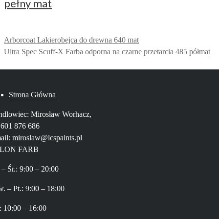
pełny mat
Arborcoat Lakierobejca do drewna 640 mat
Ultra Spec Scuff-X Farba odporna na czarne przetarcia 485 półmat
Strona Główna
dlowiec: Mirosław Worhacz,
. 601 876 686
ail: miroslaw@lcspaints.pl
LON FARB
 – Śr.: 9:00 – 20:00
. – Pt.: 9:00 – 18:00
: 10:00 – 16:00